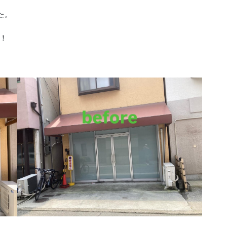
た。
い！