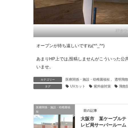
JPタ
オープンが待ち遠しいですね(*^_^*)
あまりHP上では,投稿しませんがこういった公
いませ。
医療関係・施設・幼稚園福祉
、
透明飛
カテゴリー
UVカット
紫外線対策
飛散
タグ
医療関係・施設・幼稚園福
前の記事
祉
大阪市 某ケーブルテ
レビ局サーバールーム