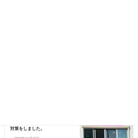
3M
UVカット
♯３M NANO70S
タグ
オプティビジョン15
ニュートラル35X
ミラーフィルム
リンテック
日射調整
遮熱効果
飛散防止
目隠しフィルム施工実績
前の記事
和泉市戸建て住宅にてプライバ
シー対策をしました。
2022年11月13日
目隠しフィルム施工実績
次の記事
岸和田市にて近隣プライバシー
対策をしました。