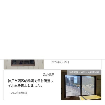
目隠しフィルム施工実績
、
カテゴリー
透明飛散防止フィルム施工実績
UVカット
プライバシー対策
兵庫県
タグ
飛散防止
目隠しフィルム施工実績
前の記事
和歌山市の会社事務所にてスモ
ーク遮熱フィルム施工
2022年7月29日
医療関係・施設・幼稚園福祉
次の記事
神戸市西区幼稚園で日射調整フ
ィルムを施工しました。
2022年8月8日