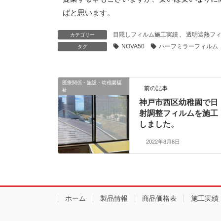
ばと思います。
目隠しフィルム施工実績
、
透明遮熱フ
カテゴリー
NOVA50
ハーフミラーフィルム
タグ
医療関係・施設・幼稚園福
前の記事
祉
神戸市西区幼稚園で日
射調整フィルムを施工
しました。
2022年8月8日
ホーム
製品情報
商品価格表
施工実績