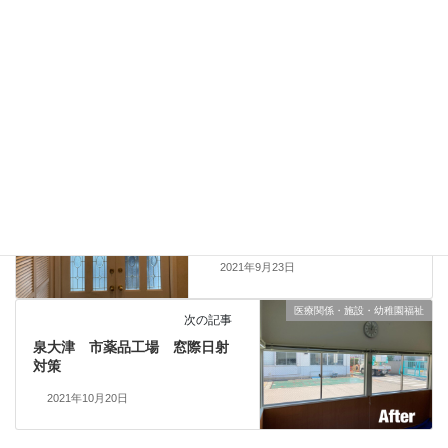
さらに格安でご提供させて頂きます。
どうぞよろしくお願いいたします。
当社よりお知らせ
カテゴリー
目隠しフィルム施工実績
前の記事
西宮市 目隠しフィルム追加工
事しました。
2021年9月23日
医療関係・施設・幼稚園福祉
次の記事
泉大津 市薬品工場 窓際日射
対策
2021年10月20日