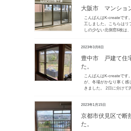
大阪市 マンショ
こんばんはK-creat
工しました。こちらはリ
しの少ない北側窓6枚は、
2023年3月8日
豊中市 戸建て住宅
た。
こんばんはK-creat
が、冬場がかなり寒く感
きました。 2日に分けて
2023年1月15日
京都市伏見区で断
た。