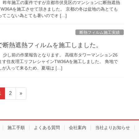
eです。 昨年施工の案件ですが京都市伏見区のマンションに断熱遮熱
W36Aを施工させて頂きました。 京都の冬は盆地の為とても
てこない為とても暑いのでオ […]
断熱フィルム施工実績
で断熱遮熱フィルムを施工しました。
です。 少し前の作業報告となります。 高槻市タワーマンション26
す住友理工リフレシャインTW36Aを施工しました。 角地で
が入って来るため、夏場は […]
固
固
1
2
»
定
定
ペ
ペ
ー
ー
ジ
ジ
施工手順
よくある質問
会社案内
当社よりお知らせ