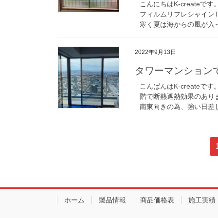
こんにちはK-creat
フィルムリフレシャインT
寒く夏は海からの風が入っ
2022年9月13日
タワーマンション
こんばんはK-create
階で断熱遮熱効果のありま
南東向きの為、強い日差し
投
稿
の
ペ
ホーム
製品情報
商品価格表
施工実績
ー