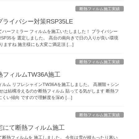
断熱フィルム施工実績
ライバシー対策RSP35LE
てハーフミラー フィルムを施工いたしました！ プライバシー
SP35を 選定しました。 高台の南向きで日の入りが良い環境
りますね 施主様にも大変ご満足頂 […]
断熱フィルム施工実績
フィルムTW36A施工
ルム リフレシャインTW36Aを施工しました。 高層階＋シン
せは結構冷えるのか断熱フィルム 貼ってる気がします 断熱フ
くい傾向 ですので理解度を深め […]
断熱フィルム施工実績
宅にて断熱フィルム施工
て断熱フィルムを 施工しました。 今年は雪が積もったり寒い