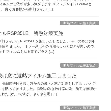
ィルムのご依頼が多い気がします リフレシャインTW36Aと
た。 良くお客様から断熱フィル […]
断熱フィルム施工実績
ルRSP35LE 断熱対策実施
熱フィルム RSP35LEを施工いたしました。 今年の冬は例年
頼頂き ました。 ミラー系は今の時期ちょっと乾きが悪いので
す フィルムを貼る事でガラス […]
断熱フィルム施工実績
抜け窓に遮熱フィルム施工しました
eです。 先日階段吹き抜け窓からの暑さと寒さ対策をして欲しいとご
ムを貼って参りました。 階段の吹き抜け窓の為、施工は無理か
れたみたいですが、ぎりぎり足 […]
断熱フィルム施工実績